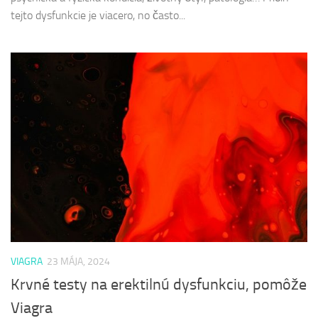
tejto dysfunkcie je viacero, no často...
VIAGRA
23 MÁJA, 2024
Krvné testy na erektilnú dysfunkciu, pomôže
Viagra