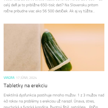
celý deň je to približne 650-tisíc detí? Na Slovensku pritom
ročne pribudne viac ako 56 500 detičiek. Ak aj vy túžite...
VIAGRA
17 JÚNA, 2024
Tabletky na erekciu
Erektilná dysfunkcia postihuje mnoho mužov: 1 z 3 mužov nad
40 rokov na problémy s erekciou už narazil. Únava, stres,
psychická a fyzická kondícia, životný štýl, patológia… Príčin