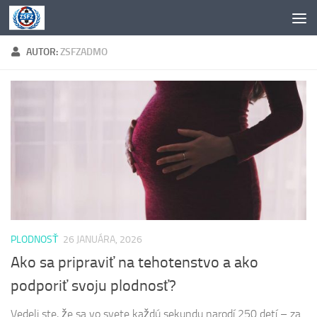
Preskočiť na obsah
AUTOR:
ZSFZADMO
PLODNOSŤ
26 JANUÁRA, 2026
Ako sa pripraviť na tehotenstvo a ako
podporiť svoju plodnosť?
Vedeli ste, že sa vo svete každú sekundu narodí 250 detí – za